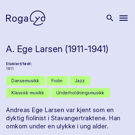
menu
search
A. Ege Larsen (1911-1941)
Etablert/født:
1911
Dansemusikk
Fiolin
Jazz
Klassisk musikk
Underholdningsmusikk
Andreas Ege Larsen var kjent som en
dyktig fiolinist i Stavangertraktene. Han
omkom under en ulykke i ung alder.