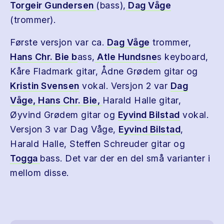
Torgeir Gundersen
(bass),
Dag Våge
(trommer).
Første versjon var ca.
Dag Våge
trommer,
Hans Chr. Bie b
ass,
Atle Hundsne
s keyboard,
Kåre Fladmark gitar, Ådne Grødem gitar og
Kristin Svensen
vokal. Versjon 2 var
Dag
Våge
, Hans Chr. Bie,
Harald Halle gitar,
Øyvind Grødem gitar og
Eyvind Bilstad
vokal.
Versjon 3 var Dag Våge,
Eyvind Bilstad
,
Harald Halle, Steffen Schreuder gitar og
Togga
bass. Det var der en del små varianter i
mellom disse.