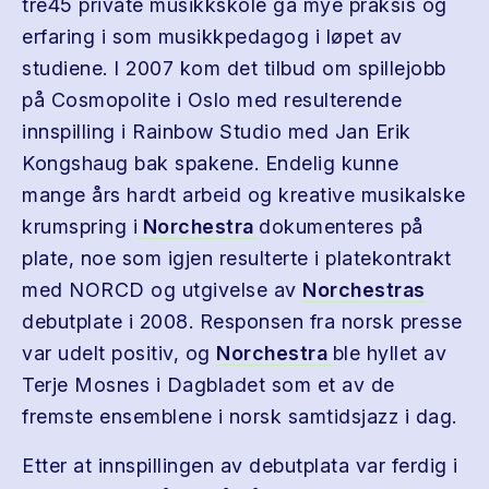
tre45 private musikkskole ga mye praksis og
erfaring i som musikkpedagog i løpet av
studiene. I 2007 kom det tilbud om spillejobb
på Cosmopolite i Oslo med resulterende
innspilling i Rainbow Studio med Jan Erik
Kongshaug bak spakene. Endelig kunne
mange års hardt arbeid og kreative musikalske
krumspring i
Norchestra
dokumenteres på
plate, noe som igjen resulterte i platekontrakt
med NORCD og utgivelse av
Norchestras
debutplate i 2008. Responsen fra norsk presse
var udelt positiv, og
Norchestra
ble hyllet av
Terje Mosnes i Dagbladet som et av de
fremste ensemblene i norsk samtidsjazz i dag.
Etter at innspillingen av debutplata var ferdig i