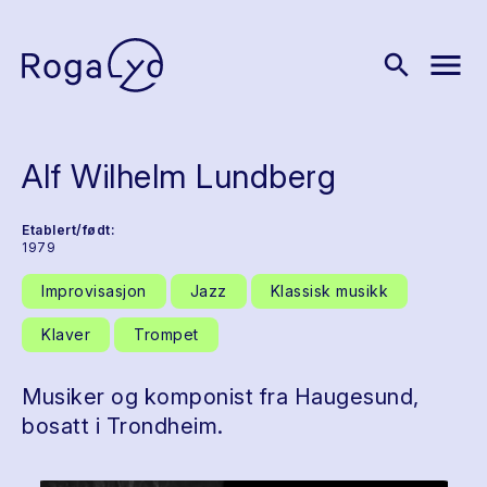
menu
search
Alf Wilhelm Lundberg
Etablert/født:
1979
Improvisasjon
Jazz
Klassisk musikk
Klaver
Trompet
Musiker og komponist fra Haugesund,
bosatt i Trondheim.