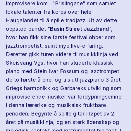
improvisere kom i "Brislingane" som samlet
lokale talenter fra korps over hele
Haugalandet til å spille tradjazz. Ut av dette
oppstod bandet "
Basin Street Jazzband
",
hvor han fikk sine første festivaljobber som
jazztrompetist, samt mye live-erfaring.
Deretter gikk turen videre til musikklinja ved
Skeisvang Vgs, hvor han studerte klassisk
piano med Stein Ivar Fossum og jazztrompet
de to første årene, og tilslutt jazzpiano 3 året.
Griegs harmonikk og Garbareks utvikling som
improviserende musiker var fordypningsemner
i denne lærerike og musikalsk fruktbare
perioden. Begynte å spille gitar i løpet av 2.
året på musikklinja, og en sterk lidenskap og
melodisk kontakt med instrumentet ble født. I