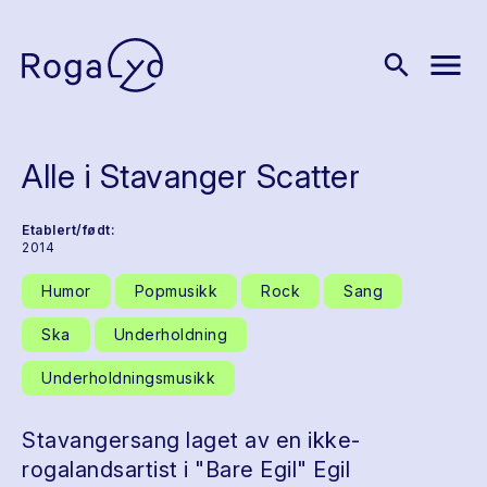
menu
search
Alle i Stavanger Scatter
Etablert/født:
2014
Humor
Popmusikk
Rock
Sang
Ska
Underholdning
Underholdningsmusikk
Stavangersang laget av en ikke-
rogalandsartist i "Bare Egil" Egil