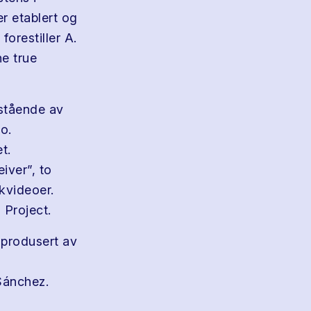
er etablert og
orestiller A.
he true
estående av
o.
t.
iver”, to
kvideoer.
 Project.
 produsert av
Sánchez.