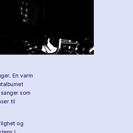
nger. En varm
utalbumet
10 sanger som
er til
lighet og
stens i