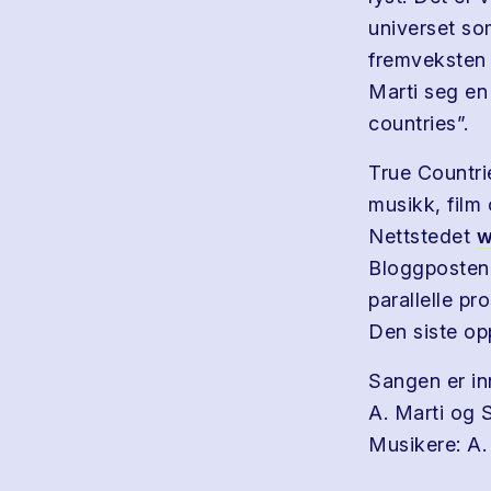
universet som
fremveksten 
Marti seg en
countries”.
True Countri
musikk, film 
Nettstedet
w
Bloggpostene
parallelle p
Den siste op
Sangen er in
A. Marti og 
Musikere: A.