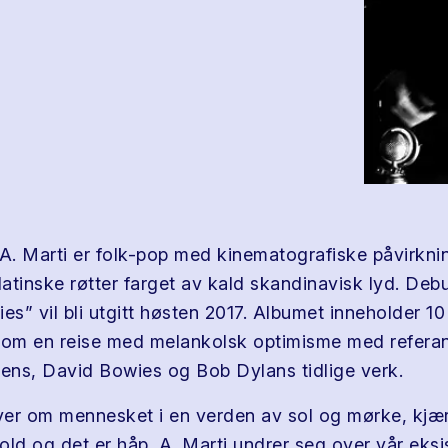
 A. Marti er folk-pop med kinematografiske påvirkni
atinske røtter farget av kald skandinavisk lyd. Deb
ies” vil bli utgitt høsten 2017. Albumet inneholder 
nom en reise med melankolsk optimisme med referans
ns, David Bowies og Bob Dylans tidlige verk.
iver om mennesket i en verden av sol og mørke, kjær
vold og det er håp. A. Marti undrer seg over vår eksi