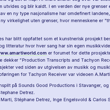
 utvides og blir kaldt. I en verden der nye grenser 
av en ny type nasjonalisme har omdefinert landene, f
 ny virkelighet uten grenser, hvor menneskene er ”t
es har blitt oppfattet som et kunstnerisk prosjekt b
og litteratur hvor hver sang har sin egen musikkvide
ww.amartiworld.com
er forumet for dette prosjekte
 dekker ”Production Transcripts and Tachyon Rece
rosjekter ved siden av utgivelsen av musikk og musik
pføringen for Tachyon Receiver var videoen A.Marti
nspilt på Sounds Good Productions i Stavanger, og
Stephane Detrez.
 Marti, Stéphane Detrez, Inge Engelsvold & Carlos 