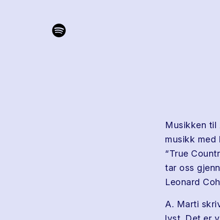
Musikken til
musikk med l
“True Countr
tar oss gjen
Leonard Cohe
A. Marti skr
lyst. Det er 