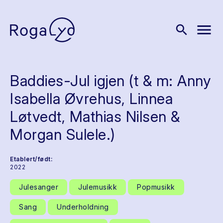
menu
search
Baddies-Jul igjen (t & m: Anny
Isabella Øvrehus, Linnea
Løtvedt, Mathias Nilsen &
Morgan Sulele.)
Etablert/født:
2022
Julesanger
Julemusikk
Popmusikk
Sang
Underholdning