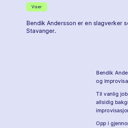
Viser
Bendik Andersson er en slagverker s
Stavanger.
Bendik Ander
og improvisa
Til vanlig j
allsidig bak
improvisasjo
Opp i gjenn