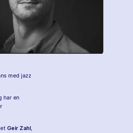
ans med jazz
g har en
r
net
Geir Zahl
,