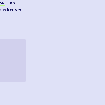
ke.
Han
musiker ved