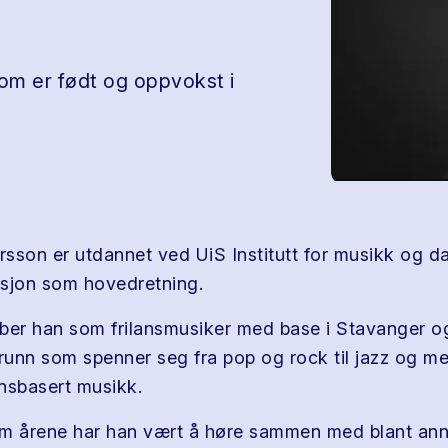
om er født og oppvokst i
sson er utdannet ved UiS Institutt for musikk og d
sjon som hovedretning.
obber han som frilansmusiker med base i Stavanger o
grunn som spenner seg fra pop og rock til jazz og me
nsbasert musikk.
om årene har han vært å høre sammen med blant an