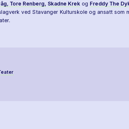
våg
, Tore Renberg,
Skadne Krek
og
Freddy The Dy
 slagverk ved Stavanger Kulturskole og ansatt som 
ter.
Teater