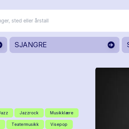
SJANGRE
Jazz
Jazzrock
Musikklære
Teatermusikk
Visepop