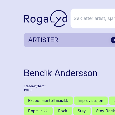
ARTISTER
Bendik Andersson
Etablert/født:
1986
Eksperimentell musikk
Improvisasjon
Popmusikk
Rock
Støy
Støy-Rock