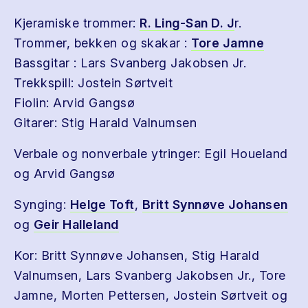
Kjeramiske trommer:
R. Ling-San D. J
r.
Trommer, bekken og skakar :
Tore Jamne
Bassgitar : Lars Svanberg Jakobsen Jr.
Trekkspill: Jostein Sørtveit
Fiolin: Arvid Gangsø
Gitarer: Stig Harald Valnumsen
Verbale og nonverbale ytringer: Egil Houeland
og Arvid Gangsø
Synging:
Helge Toft
,
Britt Synnøve Johansen
og
Geir Halleland
Kor: Britt Synnøve Johansen, Stig Harald
Valnumsen, Lars Svanberg Jakobsen Jr., Tore
Jamne, Morten Pettersen, Jostein Sørtveit og