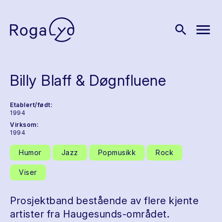
menu
search
Billy Blaff & Døgnfluene
Etablert/født:
1994
Virksom:
1994
Humor
Jazz
Popmusikk
Rock
Viser
Prosjektband bestående av flere kjente
artister fra Haugesunds-området.