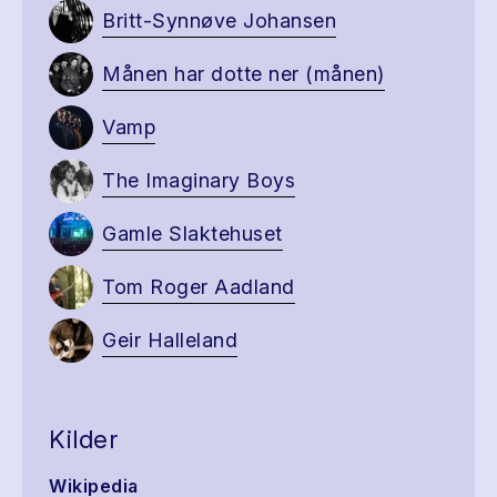
Britt-Synnøve Johansen
Månen har dotte ner (månen)
Vamp
The Imaginary Boys
Gamle Slaktehuset
Tom Roger Aadland
Geir Halleland
Kilder
Wikipedia