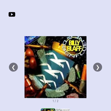
❮
❯
1 / 2