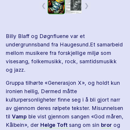
❮
❯
Billy Blaff og Døgnfluene var et
undergrunnsband fra Haugesund.Et samarbeid
mellom musikere fra forskjellige miljø som
visesang, folkemusikk, rock, samtidsmusikk
og jazz.
Gruppa tilhørte «Generasjon X», og holdt kun
ironien hellig, Dermed måtte
kulturpersonligheter finne seg i å bli gjort narr
av gjennom deres rølpete tekster. Misunnelsen
til
Vamp
ble vist gjennom sangen «God måren,
Kålbein», der
Helge Toft
sang om sin
bror
og