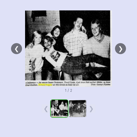
❮
❯
1 / 2
❮
❯