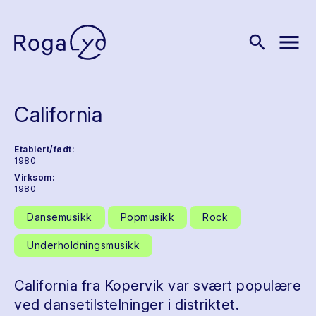
menu
search
California
Etablert/født:
1980
Virksom:
1980
Dansemusikk
Popmusikk
Rock
Underholdningsmusikk
California fra Kopervik var svært populære
ved dansetilstelninger i distriktet.