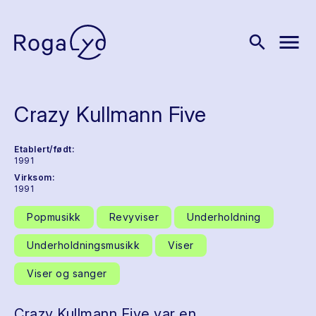
menu
search
Crazy Kullmann Five
Etablert/født:
1991
Virksom:
1991
Popmusikk
Revyviser
Underholdning
Underholdningsmusikk
Viser
Viser og sanger
Crazy Kullmann Five var en