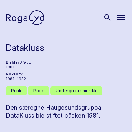
menu
search
Datakluss
Etablert/født:
1981
Virksom:
1981 -1982
Punk
Rock
Undergrunnsmusikk
Den særegne Haugesundsgruppa
DataKluss ble stiftet påsken 1981.