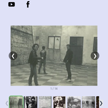
❮
❯
1 / 14
❮
❯