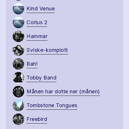
Kind Venue
Coitus 2
Hammar
Sviske-komplott
Bah!
Tobby Band
Månen har dotte ner (månen)
Tombstone Tongues
Freebird