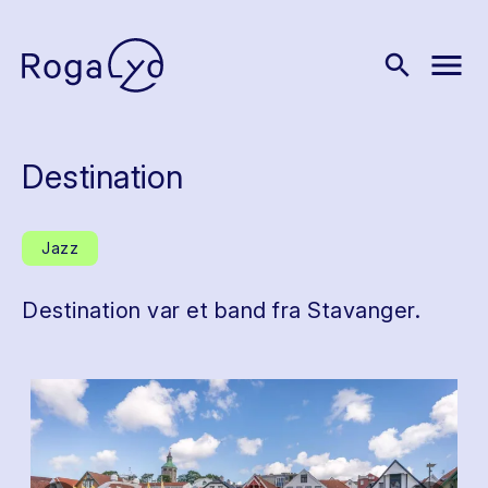
menu
search
Destination
Jazz
Destination var et band fra Stavanger.