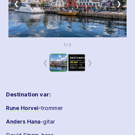
❮
❯
1 / 2
❮
❯
Destination var:
Rune Horvei-
trommer
Anders Hana
-gitar