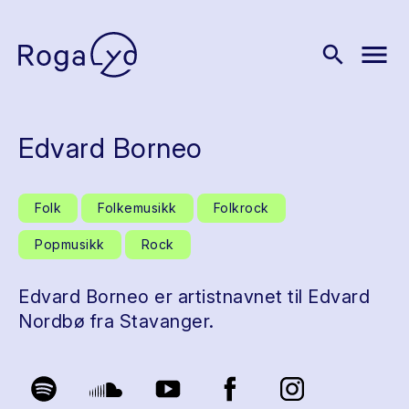
menu
search
Edvard Borneo
Folk
Folkemusikk
Folkrock
Popmusikk
Rock
Edvard Borneo er artistnavnet til Edvard
Nordbø fra Stavanger.