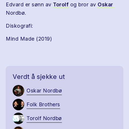
Edvard er sønn av
Torolf
og bror av
Oskar
Nordbø.
Diskografi:
Mind Made (2019)
Verdt å sjekke ut
Oskar Nordbø
Folk Brothers
Torolf Nordbø