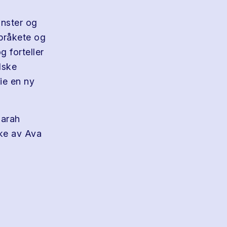
ønster og
 bråkete og
 forteller
lske
eie en ny
Sarah
ke av Ava