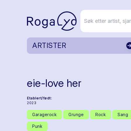
ARTISTER
eie-love her
Etablert/født:
2023
Garagerock
Grunge
Rock
Sang
Punk