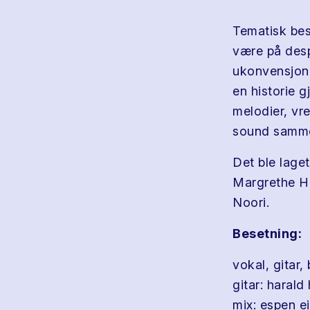
Tematisk bes
være på desp
ukonvensjone
en historie 
melodier, vre
sound sammen
Det ble laget
Margrethe H
Noori.
Besetning:
vokal, gitar,
gitar: harald
mix: espen e