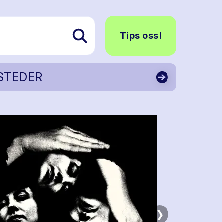
Tips oss!
STEDER
❯