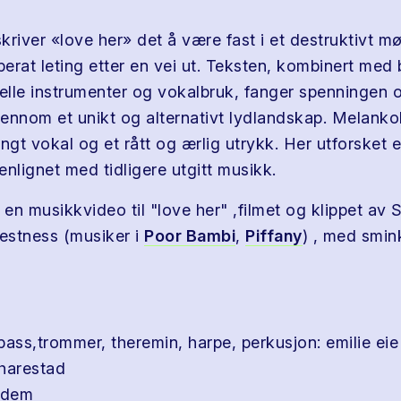
kriver «love her» det å være fast i et destruktivt m
erat leting etter en vei ut. Teksten, kombinert med
lle instrumenter og vokalbruk, fanger spenningen og
gjennom et unikt og alternativt lydlandskap. Melanko
ngt vokal og et rått og ærlig utrykk. Her utforsket 
lignet med tidligere utgitt musikk.
 en musikkvideo til "love her" ,filmet og klippet av 
estness (musiker i
Poor Bambi
,
Piffany
) , med smin
 bass,trommer, theremin, harpe, perkusjon: emilie eie
 harestad
idem