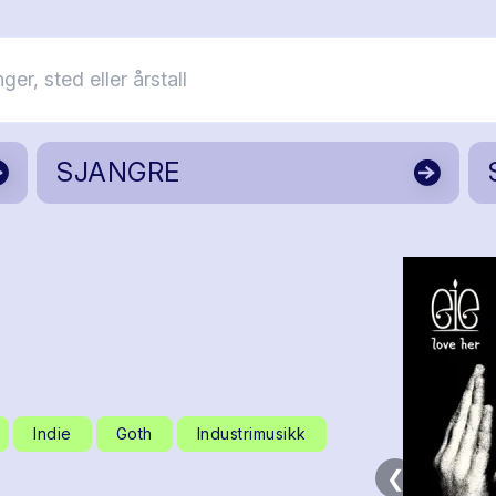
SJANGRE
Indie
Goth
Industrimusikk
❮