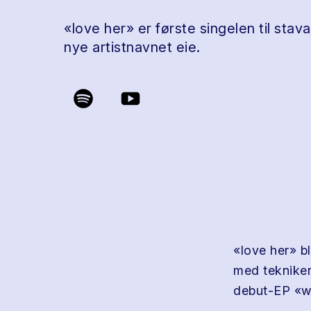
«love her» er første singelen til sta
nye artistnavnet eie.
«love her» b
med tekniker
debut-EP «wo