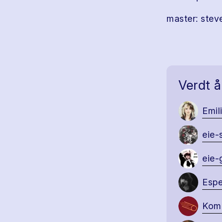
master: stev
Verdt å
Emil
eie-
eie-
Esp
Kome