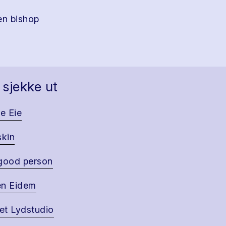
en bishop
 sjekke ut
ie Eie
skin
good person
en Eidem
t Lydstudio