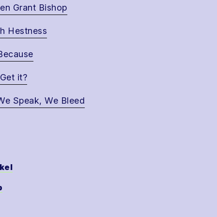
en Grant Bishop
h Hestness
Because
Get it?
We Speak, We Bleed
kel
p