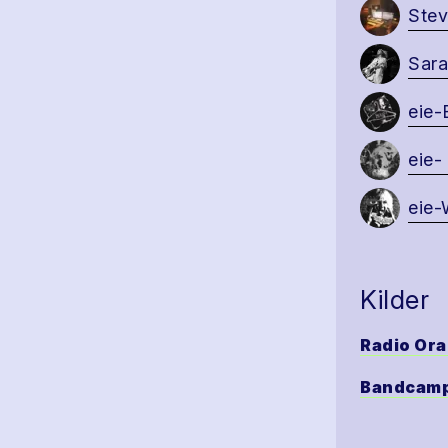
Stev
Sara
eie-
eie- 
eie-
Kilder
Radio Ora
Bandcam