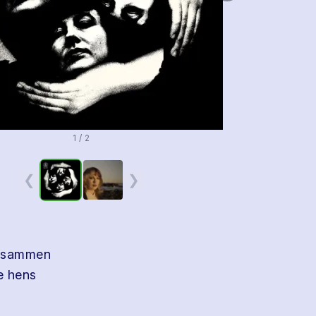
1 / 2
❮
❯
er sammen
e hens