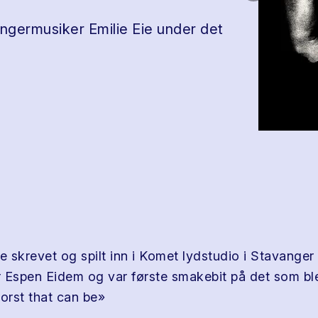
vangermusiker Emilie Eie under det
le skrevet og spilt inn i Komet lydstudio i Stavang
 Espen Eidem og var første smakebit på det som bl
rst that can be»