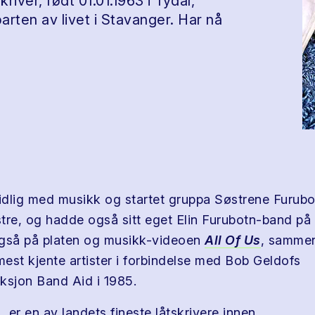
river, født 01.01.1963 i Tydal,
ten av livet i Stavanger. Har nå
tidlig med musikk og startet gruppa Søstrene Furu
tre, og hadde også sitt eget Elin Furubotn-band på 
også på platen og musikk-videoen
All Of Us
, samme
est kjente artister i forbindelse med Bob Geldofs
ksjon Band Aid i 1985.
, er en av landets fineste låtskrivere innen