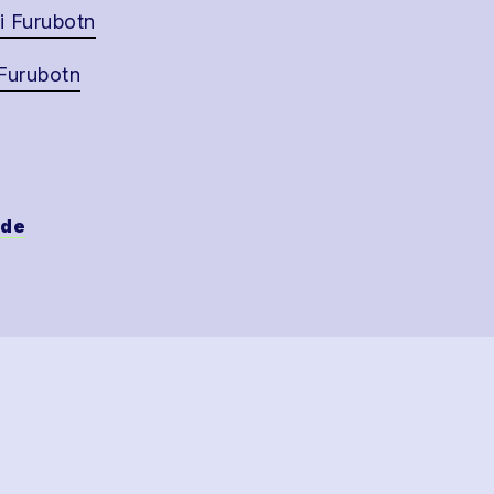
ti Furubotn
Furubotn
ide