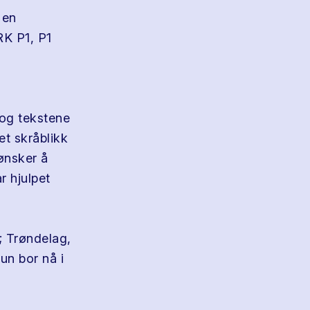
 en
RK P1, P1
 og tekstene
et skråblikk
ønsker å
r hjulpet
; Trøndelag,
un bor nå i