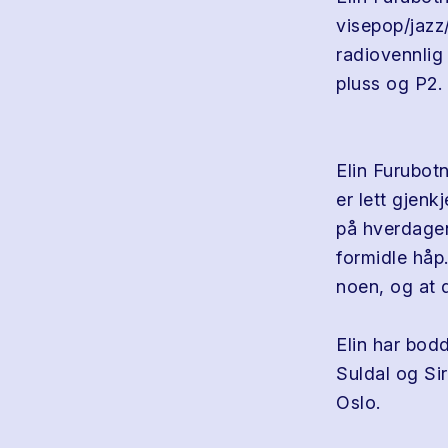
visepop/jazz
radiovennlig 
pluss og P2.
Elin Furubot
er lett gjenk
på hverdagen
formidle håp.
noen, og at d
Elin har bodd
Suldal og Sir
Oslo.