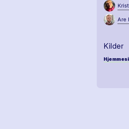
Kris
Are 
Kilder
Hjemmes