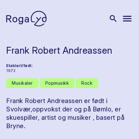
menu
search
Frank Robert Andreassen
Etablert/født:
1972
Musikaler
Popmusikk
Rock
Frank Robert Andreassen er født i
Svolvær,oppvokst der og på Bømlo, er
skuespiller, artist og musiker , basert på
Bryne.