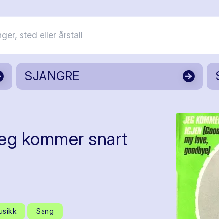
SJANGRE
eg kommer snart
usikk
Sang