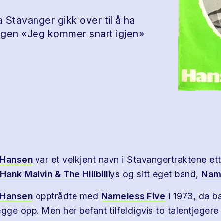
 Stavanger gikk over til å ha
ngen «Jeg kommer snart igjen»
 Hansen
var et velkjent navn i Stavangertraktene et
Hank Malvin & The Hillbilli
ys og sitt eget band,
Name
 Hansen
opptrådte med
Nameless Five
i 1973, da ba
gge opp. Men her befant tilfeldigvis to talentjegere