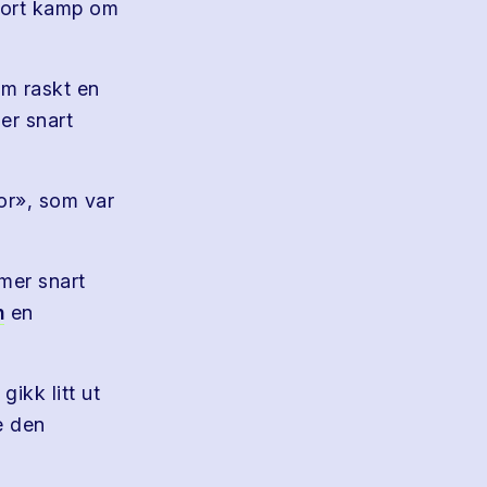
kort kamp om
am raskt en
er snart
or», som var
mer snart
n
en
ikk litt ut
e den