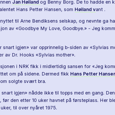
annen
Jan Høiland
og Benny Borg. De to hadde en 
 talentet Hans Petter Hansen, som
Høiland v
ant .
nyttet til Arne Bendiksens selskap, og nevnte ga h
rsjon av «Goodbye My Love, Goodbye.» - Jeg komm
snart igjen» var opprinnelig b-siden av «Sylvias m
er av Dr. Hooks «Sylvias mother».
jonen i NRK fikk i midlertidig sansen for «Jeg kom
yttet om på sidene. Dermed fikk
Hans Petter Hanse
som solgte svært bra.
nart igjen» nådde ikke til topps med en gang. Den g
, før den etter 10 uker havnet på førsteplass. Her bl
 uker, til over nyåret 1975.