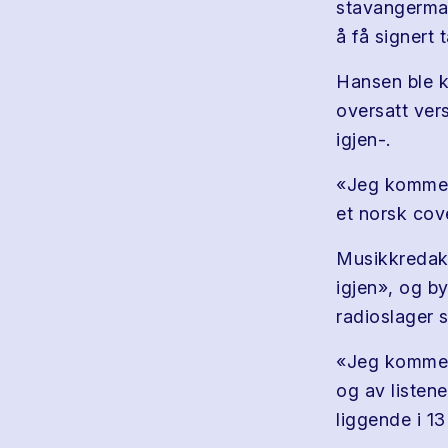
stavangerm
å få signert
Hansen ble k
oversatt ve
igjen-.
«Jeg kommer 
et norsk cov
Musikkredaks
igjen», og b
radioslager 
«Jeg komme s
og av listene
liggende i 13