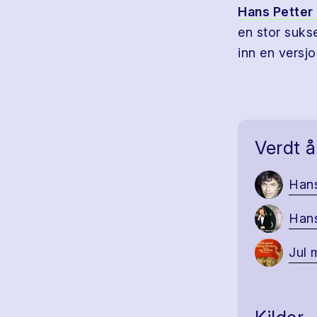
Hans Petter
en stor suks
inn en versj
Verdt å
Hans
Hans
Jul 