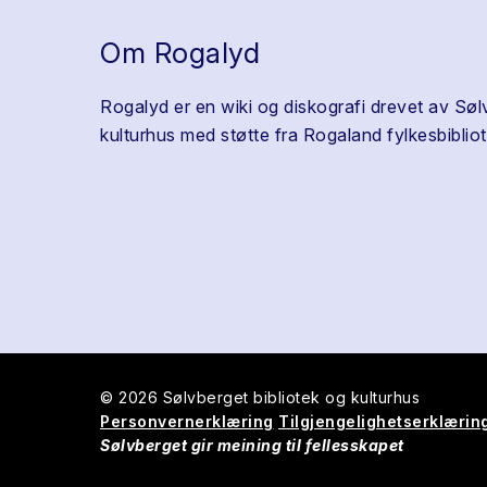
Om Rogalyd
Rogalyd er en wiki og diskografi drevet av Søl
kulturhus med støtte fra Rogaland fylkesbibliot
© 2026 Sølvberget bibliotek og kulturhus
Personvernerklæring
Tilgjengelighetserklærin
Sølvberget gir meining til fellesskapet