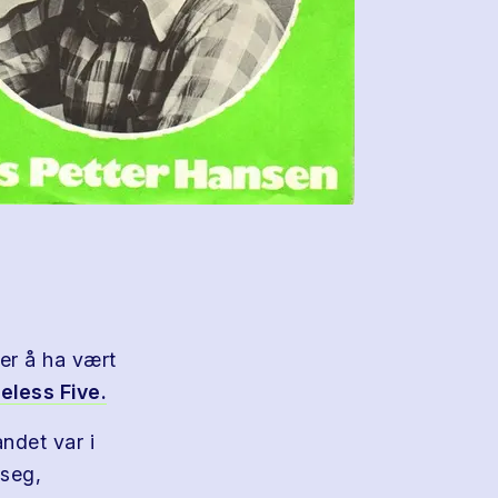
ter å ha vært
less Five.
ndet var i
 seg,