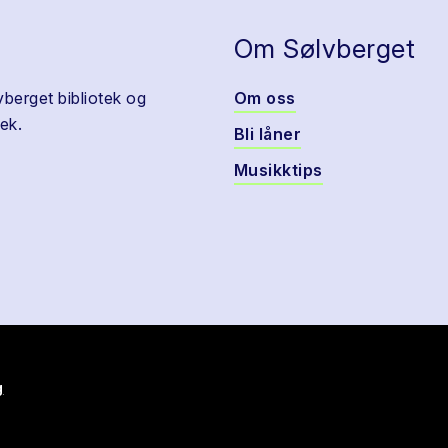
Om Sølvberget
vberget bibliotek og
Om oss
ek.
Bli låner
Musikktips
g