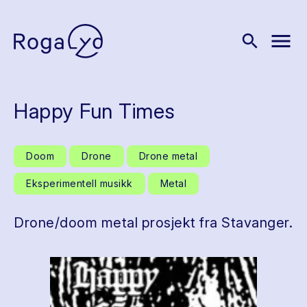
menu
search
Happy Fun Times
Doom
Drone
Drone metal
Eksperimentell musikk
Metal
Drone/doom metal prosjekt fra Stavanger.