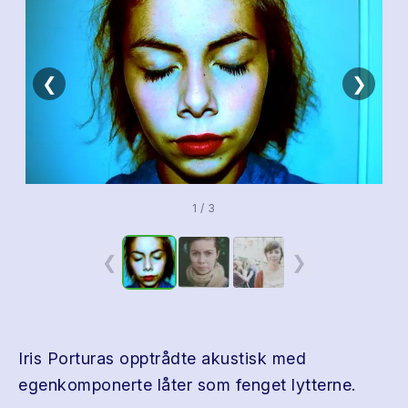
❮
❯
1 / 3
❮
❯
Iris Porturas opptrådte akustisk med
egenkomponerte låter som fenget lytterne.