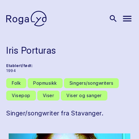
menu
search
Iris Porturas
Etablert/født:
1994
Folk
Popmusikk
Singers/songwriters
Visepop
Viser
Viser og sanger
Singer/songwriter fra Stavanger.