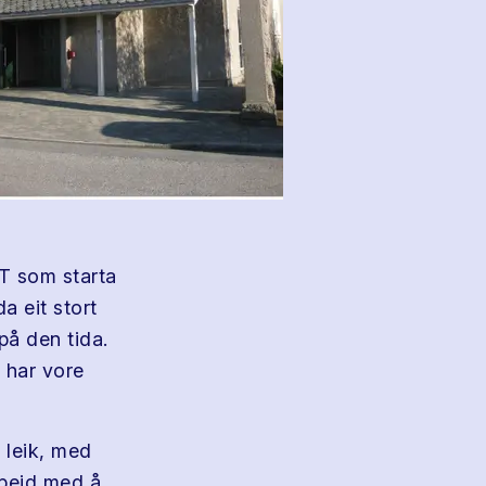
GT som starta
a eit stort
på den tida.
 har vore
 leik, med
arbeid med å