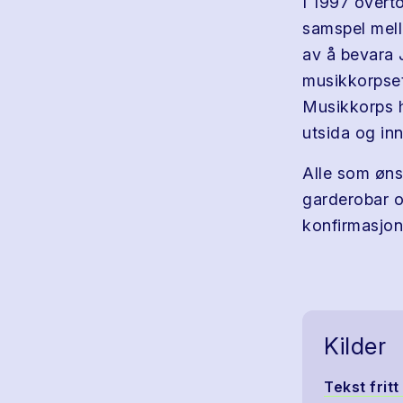
I 1997 overt
samspel mel
av å bevara 
musikkorpset
Musikkorps h
utsida og inn
Alle som øns
garderobar o
konfirmasjon
Kilder
Tekst frit