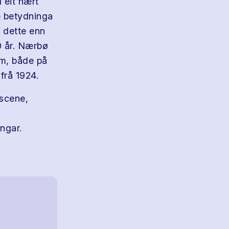
 eit nært
e betydninga
a dette enn
0 år. Nærbø
im, både på
frå 1924.
 scene,
ngar.