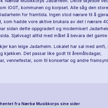
ok Nærbø Musikkorps Jadarheim. Dette skjedde ved
lom IOGT, kommunen og korpset. Alle såg den stor
Jadarheim for framtida. Ingen stod nærare til å gjer
, som hadde vore aktive brukara av det i nærare 4
ar sidan dette oppgradert og modernisert Jadarhe
sida. Sjølvsagt alltid med målet å bevara det gamle 
kjer kan leige Jadarheim. Lokalet har sal med amfi,
g kjøkken. Det passar like godt til åremålsdagar,
ar, vennefestar, som til konsertar og andre framsyni
t hentet fra Nærbø Musikkorps sine sider