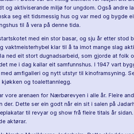
dt og aktiviserande miljø for ungdom. Også andre l
nska seg eit tidsmessig hus og var med og bygde eit
ingshus til å vera på denne tida.
startskotet med ein stor basar, og sju år etter stod b
vaktmeisterhybel klar til å ta imot mange slag aktiv
la ned eit stort dugnadsarbeid, som gjorde at folk 
et me i dag kallar eit samfunnshus. I 1947 vart byg
med amfigalleri og nytt utstyr til kinoframsyning. Se
 kjøkken og toalettannlegg.
r vore arenaen for Nærbørevyen i alle år. Fleire and
der. Dette ser ein godt når ein sit i salen på Jadar
lakatar til revyar og show frå fleire titals år sidan
de aktørar.