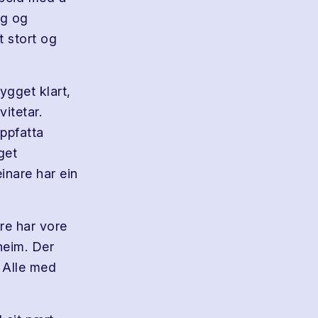
ag og
 stort og
ygget klart,
itetar.
oppfatta
get
inare har ein
re har vore
heim. Der
. Alle med