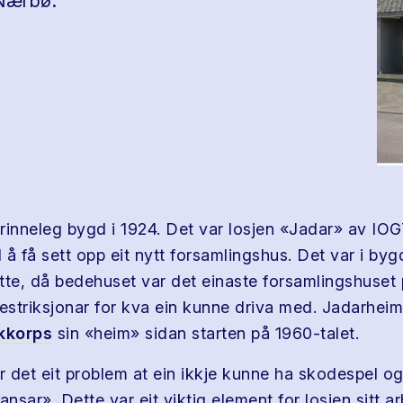
 Nærbø.
rinneleg bygd i 1924. Det var losjen «Jadar» av IO
å få sett opp eit nytt forsamlingshus. Det var i bygd
tte, då bedehuset var det einaste forsamlingshuset 
restriksjonar for kva ein kunne driva med. Jadarheim
kkorps
sin «heim» sidan starten på 1960-talet.
r det eit problem at ein ikkje kunne ha skodespel og
ansar». Dette var eit viktig element for losjen sitt 