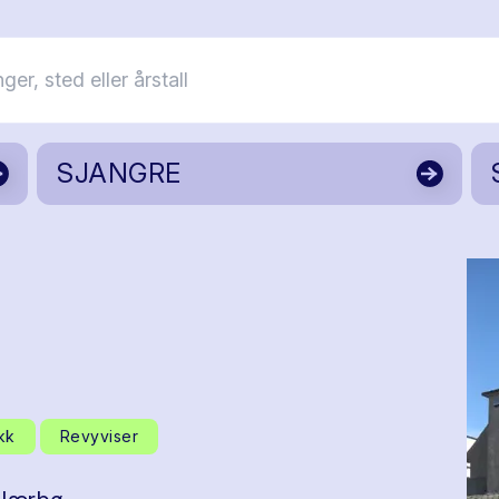
SJANGRE
kk
Revyviser