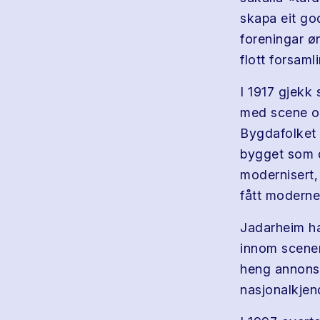
skapa eit go
foreningar ø
flott forsaml
I 1917 gjekk 
med scene og 
Bygdafolket 
bygget som d
modernisert, 
fått moderne
Jadarheim ha
innom scenen 
heng annonsep
nasjonalkjen