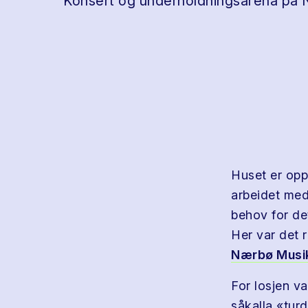
Konsert og underholdningsarena på
Huset er opp
arbeidet med 
behov for de
Her var det 
Nærbø Musi
For losjen va
såkalla «turd