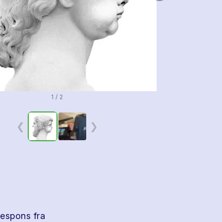
1 / 2
❮
❯
respons fra