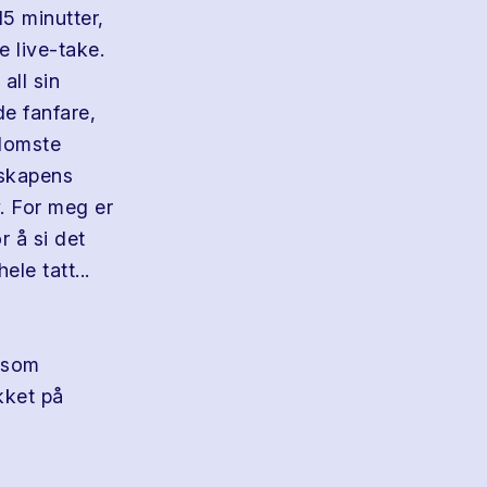
15 minutter,
e live-take.
all sin
e fanfare,
llomste
kskapens
. For meg er
r å si det
le tatt...
 som
kket på