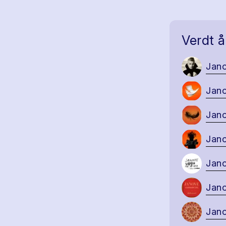
Verdt å
Jano
Jano
Jano
Jano
Jano
Jano
Jano