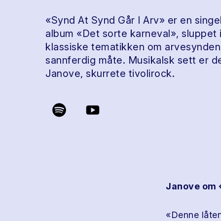
«Synd At Synd Går I Arv» er en singe
album «Det sorte karneval», sluppet 
klassiske tematikken om arvesynden,
sannferdig måte. Musikalsk sett er de
Janove, skurrete tivolirock.
Janove om «
«Denne låten 