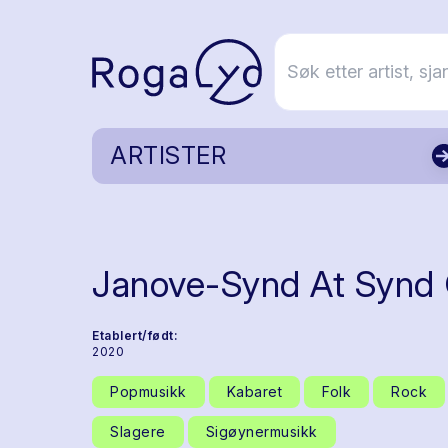
ARTISTER
Janove-Synd At Synd G
Etablert/født:
2020
Popmusikk
Kabaret
Folk
Rock
Slagere
Sigøynermusikk