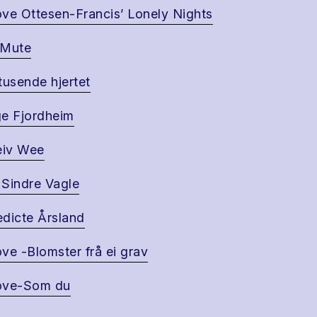
ve Ottesen-Francis’ Lonely Nights
 Mute
tusende hjertet
e Fjordheim
eiv Wee
Sindre Vagle
dicte Årsland
ve -Blomster frå ei grav
ove-Som du