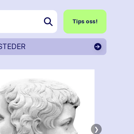
Tips oss!
STEDER
❯