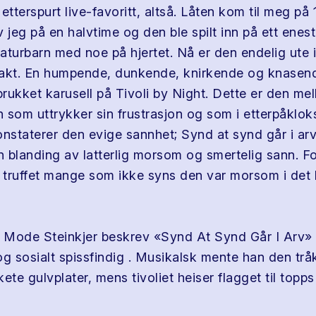
etterspurt live-favoritt, altså. Låten kom til meg på 
 jeg på en halvtime og den ble spilt inn på ett enest
naturbarn med noe på hjertet. Nå er den endelig ute i 
akt. En humpende, dunkende, knirkende og knasend
prukket karusell på Tivoli by Night. Dette er den me
 som uttrykker sin frustrasjon og som i etterpåklo
onstaterer den evige sannhet; Synd at synd går i arv
n blanding av latterlig morsom og smertelig sann. Fo
 truffet mange som ikke syns den var morsom i det he
 Mode Steinkjer beskrev «Synd At Synd Går I Arv»
og sosialt spissfindig . Musikalsk mente han den trå
ete gulvplater, mens tivoliet heiser flagget til topps