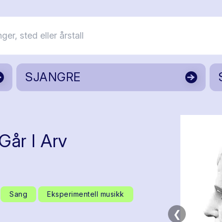
SJANGRE
år I Arv
Sang
Eksperimentell musikk
❮