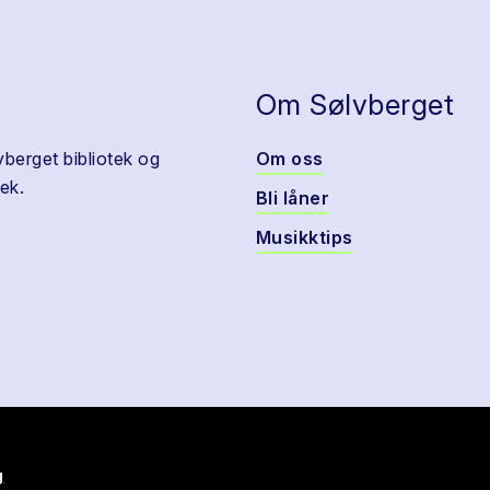
Om Sølvberget
vberget bibliotek og
Om oss
ek.
Bli låner
Musikktips
g