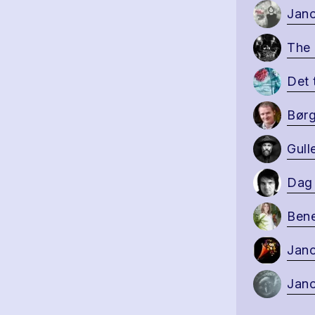
Jano
The
Det 
Børg
Gull
Dag 
Bene
Jano
Jan