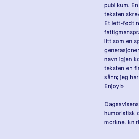
publikum. En 
teksten skrev
Et lett-født 
fattigmanspr
litt som en s
generasjonen
navn igjen k
teksten en fi
sånn; jeg har
Enjoy!»
Dagsavisens
humoristisk 
morkne, knirk