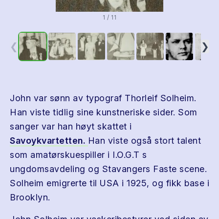
1 / 11
❮
❯
John var sønn av typograf Thorleif Solheim.
Han viste tidlig sine kunstneriske sider. Som
sanger var han høyt skattet i
Savoykvartetten.
Han viste også stort talent
som amatørskuespiller i I.O.G.T s
ungdomsavdeling og Stavangers Faste scene.
Solheim emigrerte til USA i 1925, og fikk base i
Brooklyn.