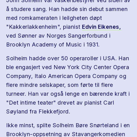
John Solheim var vaskeribestyrer ved siden av
å studere sang. Han hadde sin debut sammen
med romkameraten i leilgheten døpt
"Kakkerlakkenheim", pianist
Edvin Eikenes,
ved Sønner av Norges Sangerforbund i
Brooklyn Academy of Music i 1931.
Solheim hadde over 50 operaroller i USA. Han
ble engasjert ved New York City Center Opera
Company, Italo American Opera Company og
flere mindre selskaper, som førte til flere
turneer. Han var også lenge en bærende kraft i
"Det intime teater" drevet av pianist Carl
Søyland fra Flekkefjord.
Ikke minst, spilte Solheim Børe Snørteland i en
Brooklyn-oppsetning av Stavangerkomedien