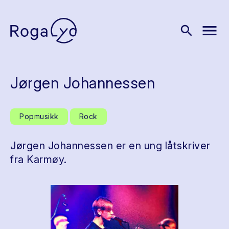
menu
search
Jørgen Johannessen
Popmusikk
Rock
Jørgen Johannessen er en ung låtskriver
fra Karmøy.