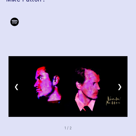
❮
❯
1 / 2