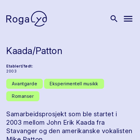
menu
search
Kaada/Patton
Etablert/født:
2003
Avantgarde
Eksperimentell musikk
Romanser
Samarbeidsprosjekt som ble startet i
2003 mellom John Erik Kaada fra
Stavanger og den amerikanske vokalisten
Mike Patton .