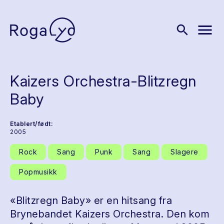
menu
search
Kaizers Orchestra-Blitzregn
Baby
Etablert/født:
2005
Rock
Sang
Punk
Sang
Slagere
Popmusikk
«Blitzregn Baby» er en hitsang fra
Brynebandet Kaizers Orchestra. Den kom