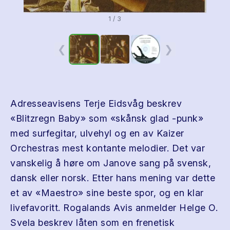
1 / 3
❮
❯
Adresseavisens Terje Eidsvåg beskrev
«Blitzregn Baby» som «skånsk glad -punk»
med surfegitar, ulvehyl og en av Kaizer
Orchestras mest kontante melodier. Det var
vanskelig å høre om Janove sang på svensk,
dansk eller norsk. Etter hans mening var dette
et av «Maestro» sine beste spor, og en klar
livefavoritt. Rogalands Avis anmelder Helge O.
Svela beskrev låten som en frenetisk