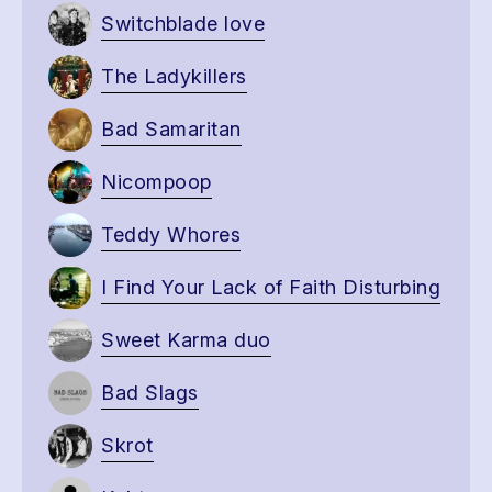
Switchblade love
The Ladykillers
Bad Samaritan
Nicompoop
Teddy Whores
I Find Your Lack of Faith Disturbing
Sweet Karma duo
Bad Slags
Skrot