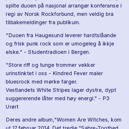
spilte duoen på nasjonal arrangør konferanse i
regi av Norsk Rockforbund, men veldig bra
tilbakemeldinger fra publikum.
"Duoen fra Haugesund leverer hardtslåande
og frisk punk rock som er umogeleg å ikkje
elske." - Studentradioen i Bergen.
"Store riff og tunge trommer vekker
urinstinktet i oss - Kindred Fever maler
bluesrock med mørke farger.
Vestlandets White Stripes lager dystre, dypt
suggererende låter med høy energi." - P3
Urørt
Deres andre album,"Women Are Witches, kom
ut 17,februar 2014. Det tredje,"Sabre-Toothed