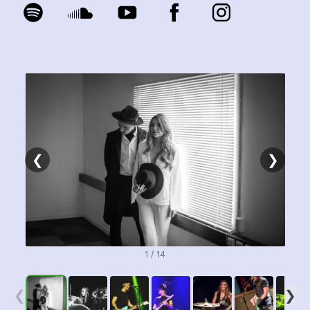
❮
❯
1 / 14
❮
❯