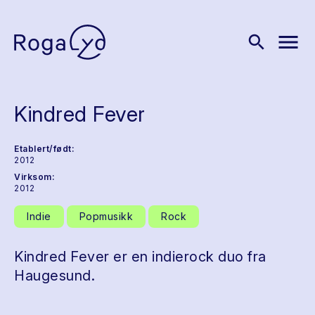
menu
search
Kindred Fever
Etablert/født:
2012
Virksom:
2012
Indie
Popmusikk
Rock
Kindred Fever er en indierock duo fra
Haugesund.