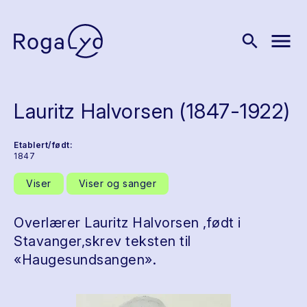
menu
search
Lauritz Halvorsen (1847-1922)
Etablert/født:
1847
Viser
Viser og sanger
Overlærer Lauritz Halvorsen ,født i
Stavanger,skrev teksten til
«Haugesundsangen».