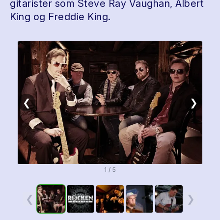
gitarister som Steve Ray Vaughan, Albert
King og Freddie King.
❮
❯
1 / 5
❮
❯