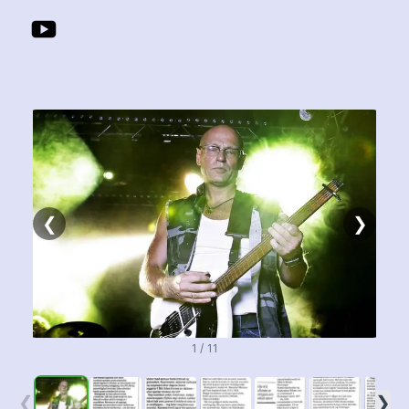
❮
❯
1 / 11
❮
❯