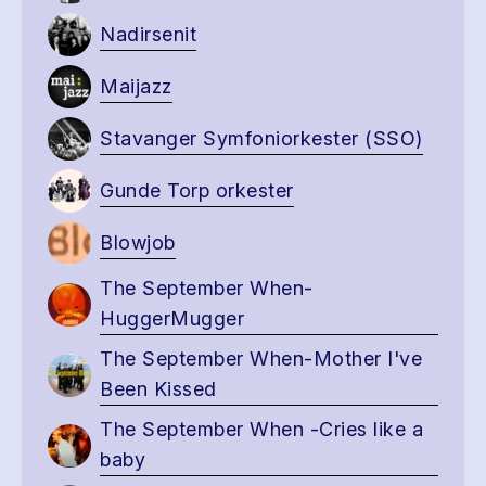
Nadirsenit
Maijazz
Stavanger Symfoniorkester (SSO)
Gunde Torp orkester
Blowjob
The September When-
HuggerMugger
The September When-Mother I've
Been Kissed
The September When -Cries like a
baby