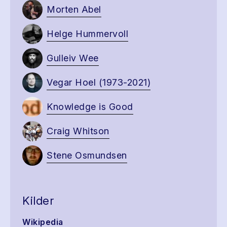
Morten Abel
Helge Hummervoll
Gulleiv Wee
Vegar Hoel (1973-2021)
Knowledge is Good
Craig Whitson
Stene Osmundsen
Kilder
Wikipedia