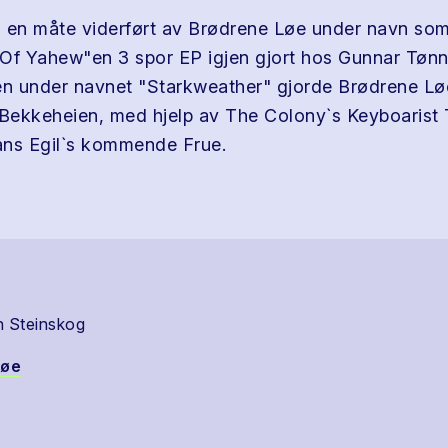
 en måte viderført av Brødrene Løe under navn so
Of Yahew"en 3 spor EP igjen gjort hos Gunnar Tønn
en under navnet "Starkweather" gjorde Brødrene Lø
 Bekkeheien, med hjelp av The Colony`s Keyboarist 
ans Egil`s kommende Frue.
n Steinskog
Løe