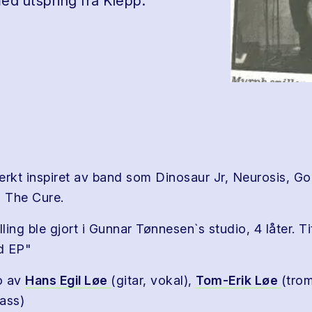
ed utspring fra Klepp.
erkt inspiret av band som Dinosaur Jr, Neurosis, G
l, The Cure.
lling ble gjort i Gunnar Tønnesen`s studio, 4 låter. Ti
d EP"
o av
Hans Egil Løe
(gitar, vokal),
Tom-Erik Løe
(trom
ass)