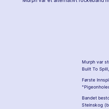
Murph var et alternativt rockeband m
Murph var st
Built To Spil
Første Innspi
"Pigeonhole
Bandet best
Steinskog (b