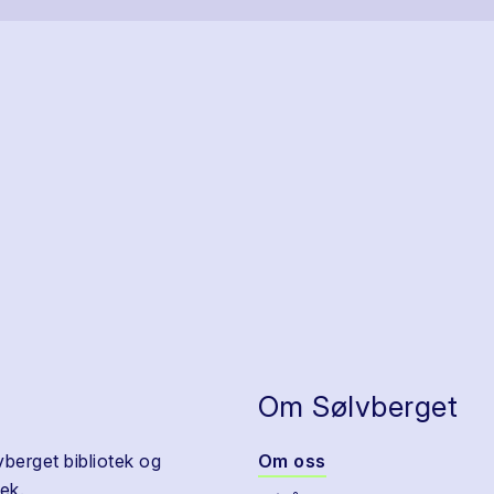
Om Sølvberget
vberget bibliotek og
Om oss
ek.