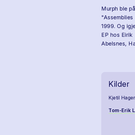
Murph ble på
"Assemblies 
1999. Og igj
EP hos Eirik
Abelsnes, H
Kilder
Kjetil Hage
Tom-Erik 