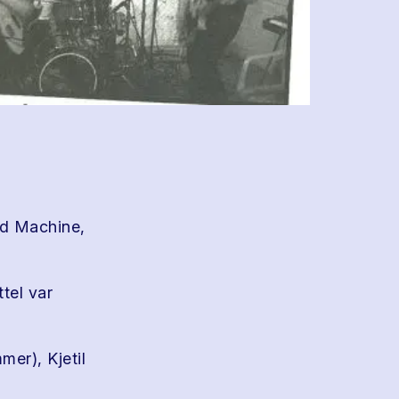
od Machine,
ttel var
mer), Kjetil