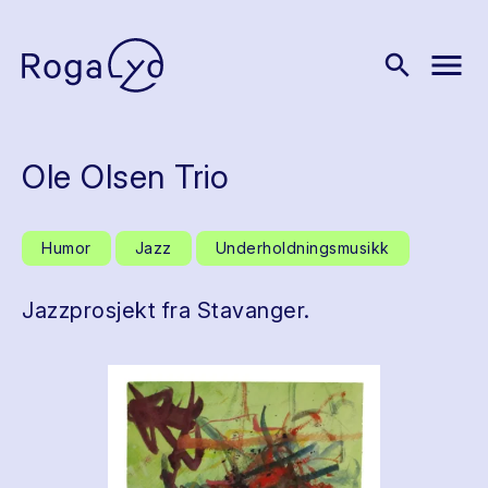
menu
search
Ole Olsen Trio
Humor
Jazz
Underholdningsmusikk
Jazzprosjekt fra Stavanger.