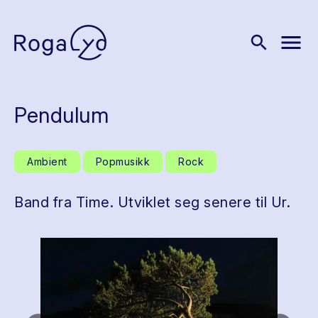
menu
search
Pendulum
Ambient
Popmusikk
Rock
Band fra Time. Utviklet seg senere til Ur.