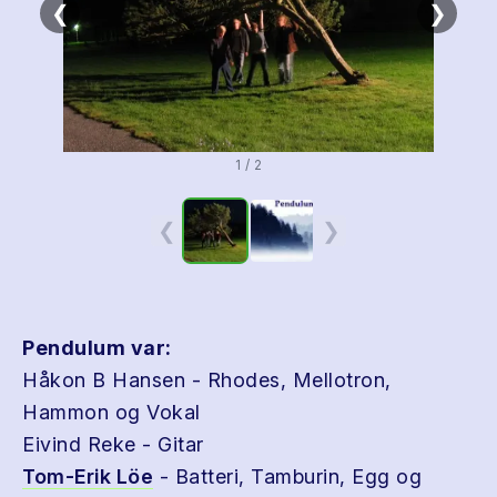
❮
❯
1 / 2
❮
❯
Pendulum var:
Håkon B Hansen - Rhodes, Mellotron,
Hammon og Vokal
Eivind Reke - Gitar
Tom-Erik Löe
- Batteri, Tamburin, Egg og