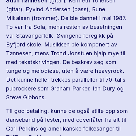
Stian Tønnesen
(gitar), Kenneth Tollefsen
(gitar), Eyvind Andersen (bass), Rune
Mikalsen (trommer). De ble dannet i mai 1987.
To var fra Sola, mens resten av besetningen
var Stavangerfolk. Øvingene foregikk på
Byfjord skole. Musikken ble komponert av
Tønnesen, mens Trond Jonstuen hjalp mye til
med tekstskrivingen. De beskrev seg som
tunge og melodiøse, uten å være heavyrock.
Det kunne heller trekkes paralleller til 70-talls
pubrockere som Graham Parker, Ian Dury og
Steve Gibbons.
Til god betaling, kunne de også stille opp som
danseband på fester, med coverlåter fra alt til
Carl Perkins og amerikanske folkesanger til