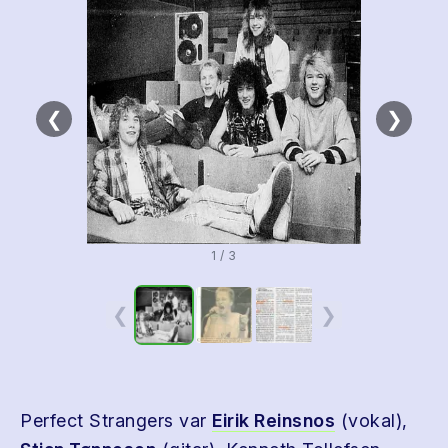
❮
❯
1 / 3
❮
❯
Perfect Strangers var
Eirik Reinsnos
(vokal),