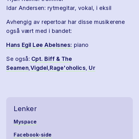
Idar Andersen: rytmegitar, vokal, i eksil
Avhengig av repertoar har disse musikerene
også vært med i bandet:
Hans Egil Løe Abelsnes:
piano
Se også:
Cpt. Biff & The
Seamen
,
Vigdel
,
Rage'oholics
,
Ur
Lenker
Myspace
Facebook-side