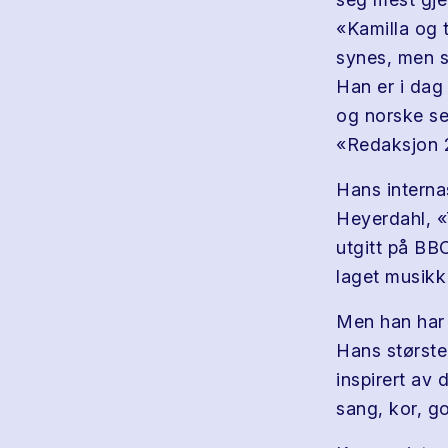
«Kamilla og 
synes, men s
Han er i dag
og norske se
«Redaksjon 2
Hans interna
Heyerdahl, «
utgitt på BB
laget musikk 
Men han har 
Hans største
inspirert av
sang, kor, g