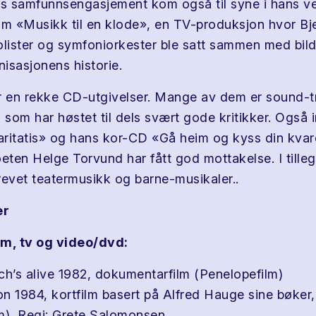
 samfunnsengasjement kom også til syne i hans ver
um «Musikk til en klode», en TV-produksjon hvor Bj
olister og symfoniorkester ble satt sammen med bild
isasjonens historie.
r en rekke CD-utgivelser. Mange av dem er sound-tr
 som har høstet til dels svært gode kritikker. Også i
ritatis» og hans kor-CD «Gå heim og kyss din kvard
oeten Helge Torvund har fått god mottakelse. I tille
revet teatermusikk og barne-musikaler..
er
ilm, tv og video/dvd:
ch’s alive 1982, dokumentarfilm (Penelopefilm)
n 1984, kortfilm basert på Alfred Hauge sine bøker,
m), Regi: Grete Salomonsen