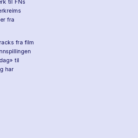
k til FNs
erkreims
er fra
acks fra film
nnspillingen
ag» til
gg har