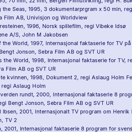
95, 70 mm, 22 min, Bergen Filmutvikling, regi H. B
 the Seas, 1995, 3 dokumentarprgram x 50 min, reg
ra Film AB, Univisjon og Worldview
esteinen, 1996, Norsk spillefilm, regi Vibeke Idsø
ene A/S, John M Jakobsen
 the World, 1997, Internasjonal faktaserie for TV p
i Bengt Jonson, Sebra Film AB og SVT UR
 the World, 1998, Internasjonal faktaserie for TV, r
ra Film AB og SVT UR
e kvinnen, 1998, Dokument 2, regi Aslaug Holm Fet
 regi Aslaug Holm
verden rundt, 2000, Internasjonal faktaserie 8 prog
regi Bengt Jonson, Sebra Film AB og SVT UR
 Ibsen, 2001, Internasjonalt TV program om Henrik I
n, TV 2
, 2001, Internasjonal faktaserie 8 program for svens