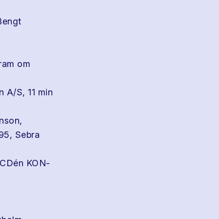
Bengt
gram om
 A/S, 11 min
onson,
995, Sebra
å CDén KON-