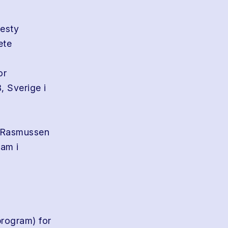
nesty
ete
or
, Sverige i
s Rasmussen
ram i
program) for