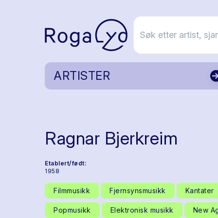
ARTISTER
Ragnar Bjerkreim
Etablert/født:
1958
Filmmusikk
Fjernsynsmusikk
Kantater
Popmusikk
Elektronisk musikk
New A