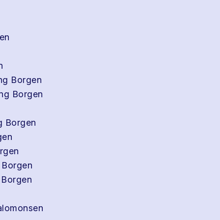
gen
n
ing Borgen
ling Borgen
ng Borgen
gen
orgen
g Borgen
g Borgen
Salomonsen