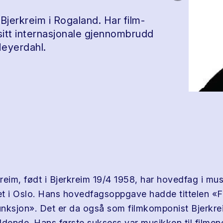
 Bjerkreim i Rogaland. Har film-
 sitt internasjonale gjennombrudd
Heyerdahl.
reim, født i Bjerkreim 19/4 1958, har hovedfag i mu
tet i Oslo. Hans hovedfagsoppgave hadde tittelen «F
nksjon». Det er da også som filmkomponist Bjerkrei
ldende. Hans første suksess var musikken til filme