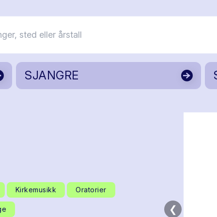
SJANGRE
Kirkemusikk
Oratorier
❮
ge