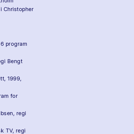
ukholm
i Christopher
å 6 program
egi Bengt
t, 1999,
ram for
bsen, regi
k TV, regi