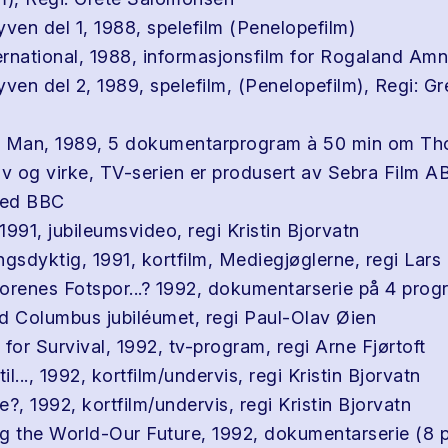
yven del 1, 1988, spelefilm (Penelopefilm)
rnational, 1988, informasjonsfilm for Rogaland Am
ven del 2, 1989, spelefilm, (Penelopefilm), Regi: Gr
i Man, 1989, 5 dokumentarprogram à 50 min om Th
iv og virke, TV-serien er produsert av Sebra Film AB
med BBC
991, jubileumsvideo, regi Kristin Bjorvatn
ngsdyktig, 1991, kortfilm, Mediegjøglerne, regi Lar
orenes Fotspor...? 1992, dokumentarserie på 4 prog
 Columbus jubiléumet, regi Paul-Olav Øien
for Survival, 1992, tv-program, regi Arne Fjørtoft
 til..., 1992, kortfilm/undervis, regi Kristin Bjorvatn
?, 1992, kortfilm/undervis, regi Kristin Bjorvatn
g the World-Our Future, 1992, dokumentarserie (8 