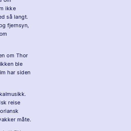
m ikke
d så langt.
og fjernsyn,
som
ien om Thor
ikken ble
im har siden
kalmusikk.
lsk reise
goriansk
 vakker måte.