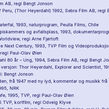
lm AB, regi Bengt Jonson
 Peru, (Thor Heyerdahl) 1992, Sebra Film AB, regi 
aterfal, 1993, naturprogram, Peulla Films, Chile
spiskammers og avfallsplass, 1993, dokumentarpro
orldview, regi Arne Fjørtoft
he Next Century, 1993, TVP Film og Videoproduksjon
 regi Paul-Olav Øien
hl 80 år – Ung, 1994, Sebra Film AB, regi Bengt J
l versjon: Thor Heyerdahl, Explorer and Scientist, 1
i: Bengt Jonson
den, frå 1947 med ny lyd, kommentar og musikk fr
995, NRK
fe, 1995, TVP, regi Paul-Olav Øien
5 TVP, kortfilm, regi Odveig Klyve