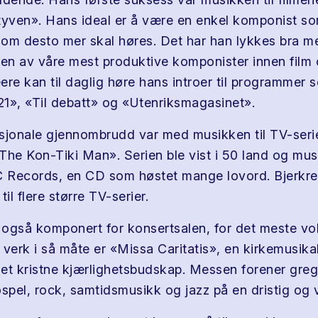
tyven». Hans ideal er å være en enkel komponist so
om desto mer skal høres. Det har han lykkes bra me
 en av våre mest produktive komponister innen film 
ere kan til daglig høre hans introer til programmer 
1», «Til debatt» og «Utenriksmagasinet».
sjonale gjennombrudd var med musikken til TV-ser
The Kon-Tiki Man». Serien ble vist i 50 land og mus
C Records, en CD som høstet mange lovord. Bjerkre
til flere større TV-serier.
også komponert for konsertsalen, for det meste vo
 verk i så måte er «Missa Caritatis», en kirkemusika
 det kristne kjærlighetsbudskap. Messen forener gre
ospel, rock, samtidsmusikk og jazz på en dristig og