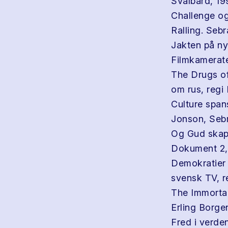
Svalbard, 19
Challenge og
Ralling. Seb
Jakten på nyr
Filmkamerat
The Drugs of
om rus, reg
Culture spans
Jonson, Seb
Og Gud skapt
Dokument 2,
Demokratier 
svensk TV, 
The Immortal
Erling Borge
Fred i verden