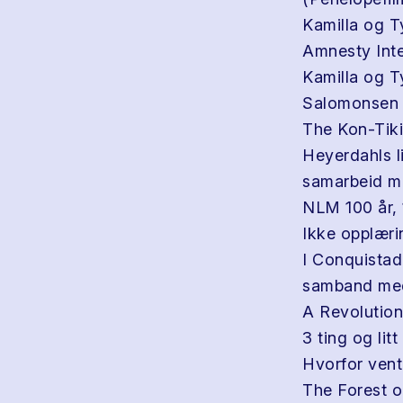
Kamilla og T
Amnesty Inte
Kamilla og Ty
Salomonsen
The Kon-Tik
Heyerdahls l
samarbeid 
NLM 100 år, 1
Ikke opplæri
I Conquistad
samband med
A Revolution 
3 ting og litt
Hvorfor vente
The Forest o