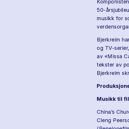
Komponistens
50-årsjubile
musikk for s
verdensorgan
Bjerkreim ha
og TV-serier,
av «Missa Ca
tekster av p
Bjerkreim sk
Produksjon
Musikk til f
China’s Chur
Cleng Peerso
(Penelopefil