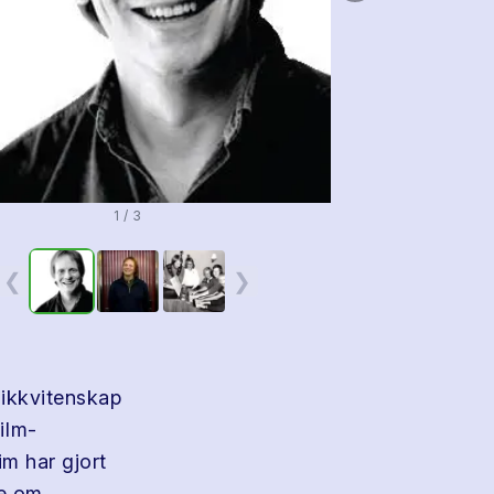
1 / 3
❮
❯
sikkvitenskap
iIm-
m har gjort
ne om