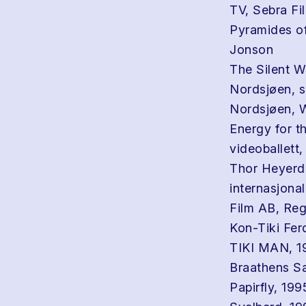
TV, Sebra Fi
Pyramides of
Jonson
The Silent W
Nordsjøen, 
Nordsjøen, W
Energy for t
videoballett,
Thor Heyerda
internasjona
Film AB, Reg
Kon-Tiki Fer
TIKI MAN, 1
Braathens Sa
Papirfly, 199