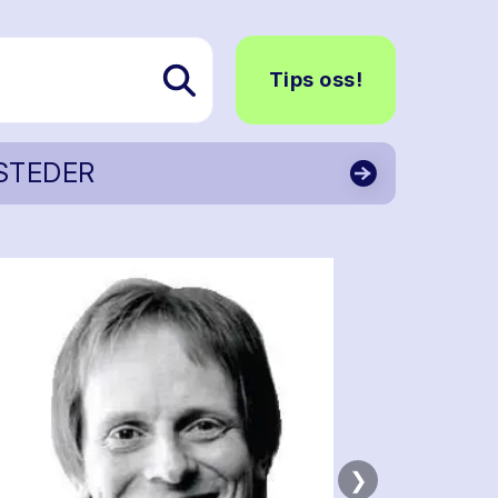
Tips oss!
STEDER
❯