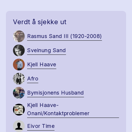
Verdt å sjekke ut
Rasmus Sand III (1920-2008)
Sveinung Sand
Kjell Haave
Afro
Bymisjonens Husband
Kjell Haave-
Onani/Kontaktproblemer
Eivor Time