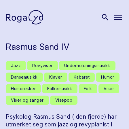
menu
search
Rasmus Sand IV
Jazz
Revyviser
Underholdningsmusikk
Dansemusikk
Klaver
Kabaret
Humor
Humoresker
Folkemusikk
Folk
Viser
Viser og sanger
Visepop
Psykolog Rasmus Sand ( den fjerde) har
utmerket seg som jazz og revypianist i