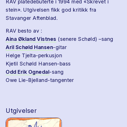
RAV platedebuterte i 1994 med «Skrevet i
stein». Utgivelsen fikk god kritikk fra
Stavanger Aftenblad.
RAV besto av :
Aina Økland Vistnes
(senere Schøld) –sang
Aril Schøld Hansen
-gitar
Helge Tjelta-perkusjon
Kjetil Schøld Hansen-bass
Odd Erik Ognedal
-sang
Owe Lie-Bjelland-tangenter
Utgivelser