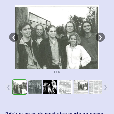
❮
❯
1 / 6
❮
❯
RAV var en av de mest etterspurte gruppene