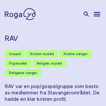
menu
search
RAV
Gospel
Kristen musikk
Kristne sanger
Popmusikk
Religiøs musikk
Religiøse sanger
RAV var en pop/gospelgruppe som besto
av medlemmer fra Stavangerområdet. De
hadde en klar kristen profil.