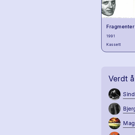
Fragmenter
1991
Kassett
Verdt å
Sind
Bjer
Magn