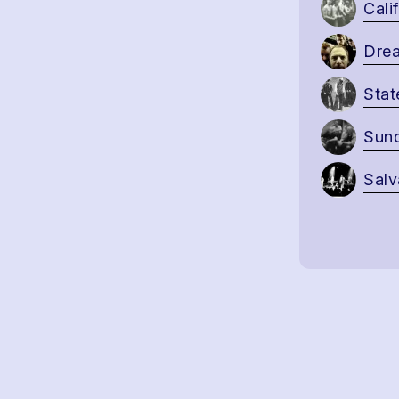
Cali
Drea
Stat
Sund
Salv