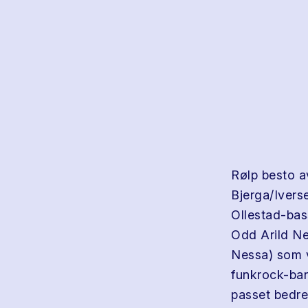
Rølp besto a
Bjerga/Ivers
Ollestad-bas
Odd Arild Ne
Nessa) som va
funkrock-ban
passet bedre 