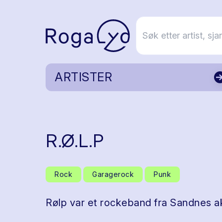
ARTISTER
R.Ø.L.P
Rock
Garagerock
Punk
Rølp var et rockeband fra Sandnes akt