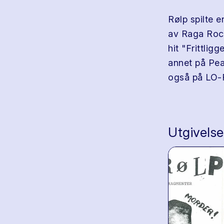
Rølp spilte 
av Raga Rock
hit "Frittlig
annet på Pea
også på LO-R
Utgivelse