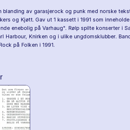
en blanding av garasjerock og punk med norske tekste
ers og Kjøtt. Gav ut 1 kassett i 1991 som inneholde
gende enebolig på Varhaug". Rølp spilte konserter i S
rl Harbour, Knirken og i ulike ungdomsklubber. Ban
ock på Folken i 1991.
r