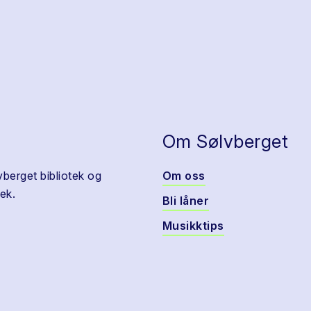
Om Sølvberget
vberget bibliotek og
Om oss
ek.
Bli låner
Musikktips