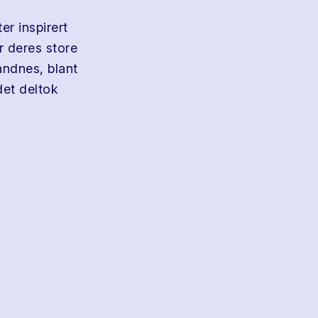
r inspirert
r deres store
andnes, blant
det deltok