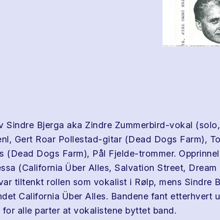
v Sindre Bjerga aka Zindre Zummerbird-vokal (solo,
enl, Gert Roar Pollestad-gitar (Dead Dogs Farm), To
s (Dead Dogs Farm), Pål Fjelde-trommer. Opprinnel
ssa (California Über Alles, Salvation Street, Dream 
r tiltenkt rollen som vokalist i Rølp, mens Sindre B
det California Über Alles. Bandene fant etterhvert u
for alle parter at vokalistene byttet band.