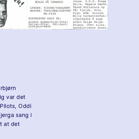
rbjørn
ig var det
Pilots, Oddi
jerga sang i
t at det