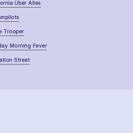
fornia Über Alles
mpilots
e Trooper
ay Morning Fever
ation Street