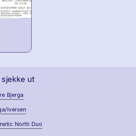
 sjekke ut
re Bjerga
ga/Iversen
etic North Duo