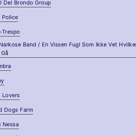
tl Del Brondo Group
 Police
-Trespo
 Narkose Band / En Vissen Fugl Som Ikke Vet Hvilk
 Gå
mbra
py
 Lovers
d Dogs Farm
i Nessa