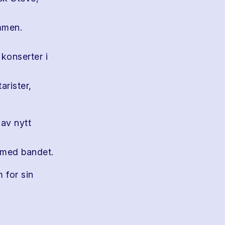
emmen.
konserter i
rister,
 av nytt
 med bandet.
 for sin