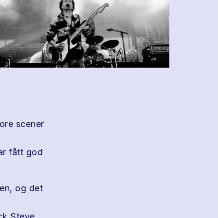
tore scener
ar fått god
ren, og det
ck Steve,