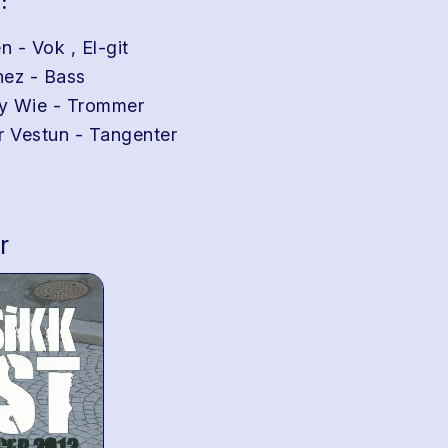
:
n - Vok , El-git
hez - Bass
y Wie - Trommer
r Vestun - Tangenter
r