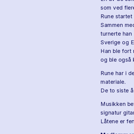
som ved fler
Rune startet
Sammen med 
turnerte han
Sverige og E
Han ble fort
og ble også 
Rune har i d
materiale.
De to siste 
Musikken bef
signatur gita
Låtene er f