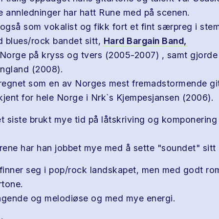
e annledninger har hatt Rune med på scenen.
 også som vokalist og fikk fort et fint særpreg i st
blues/rock bandet sitt,
Hard Bargain Band,
 Norge på kryss og tvers (2005-2007) , samt gjorde 
ngland (2008).
 regnet som en av Norges mest fremadstormende gita
kjent for hele Norge i Nrk`s Kjempesjansen (2006).
et siste brukt mye tid på låtskriving og komponering
årene har han jobbet mye med å sette "soundet" sitt
inner seg i pop/rock landskapet, men med godt rom
rtone.
engende og melodiøse og med mye energi.