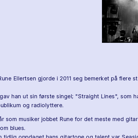
Rune Ellertsen gjorde i 2011 seg bemerket på flere s
av han ut sin første singel; "Straight Lines", som h
ublikum og radiolyttere.
e år som musiker jobbet Rune for det meste med gita
om blues.
 tidlig oppdaget hans gitartone og talent var Seasi