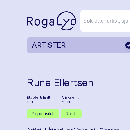
ARTISTER
Rune Ellertsen
Etablert/født:
Virksom:
1983
2011
Popmusikk
Rock