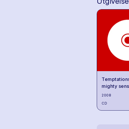
Utgivelse
Temptation
mighty sens
2008
CD