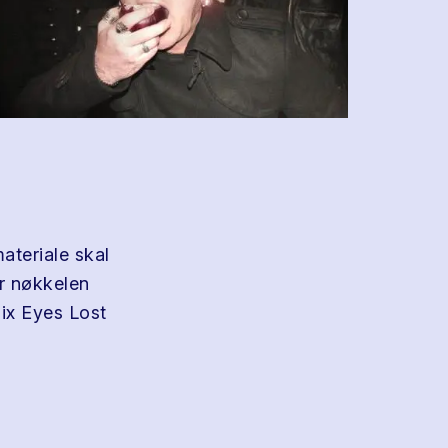
ateriale skal
er nøkkelen
Six Eyes Lost