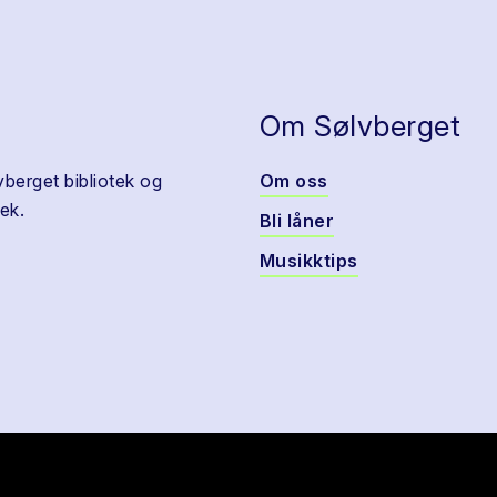
Om Sølvberget
vberget bibliotek og
Om oss
ek.
Bli låner
Musikktips