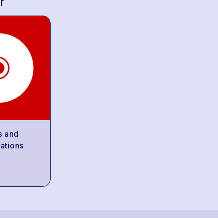
r
s and
ations