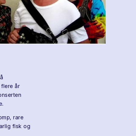
på
flere år
onserten
e.
omp, rare
rlig fisk og