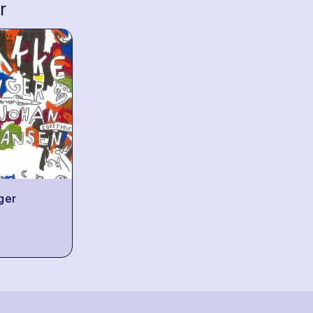
r
ger