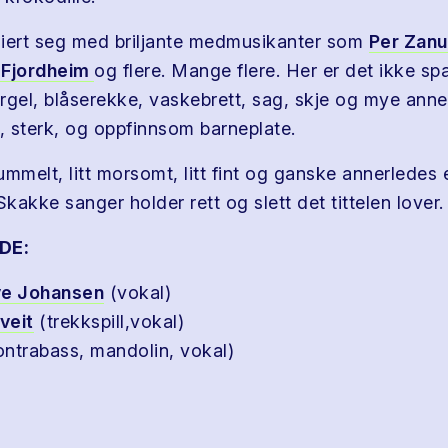
lliert seg med briljante medmusikanter som
Per Zanu
 Fjordheim
og flere. Mange flere. Her er det ikke sp
orgel, blåserekke, vaskebrett, sag, skje og mye anne
al, sterk, og oppfinnsom barneplate.
kummelt, litt morsomt, litt fint og ganske annerledes
Skakke sanger holder rett og slett det tittelen lover.
DE:
ve Johansen
(vokal)
veit
(trekkspill,vokal)
ontrabass, mandolin, vokal)