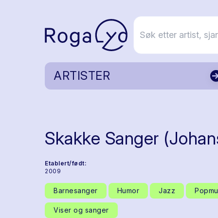
ARTISTER
Skakke Sanger (Johans
Etablert/født:
2009
Barnesanger
Humor
Jazz
Popmu
Viser og sanger