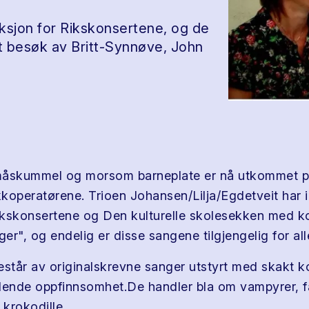
sjon for Rikskonsertene, og de
tt besøk av Britt-Synnøve, John
måskummel og morsom barneplate er nå utkommet 
koperatørene. Trioen Johansen/Lilja/Egdetveit har i 
Rikskonsertene og Den kulturelle skolesekken med k
r", og endelig er disse sangene tilgjengelig for all
estår av originalskrevne sanger utstyrt med skakt k
lende oppfinnsomhet.De handler bla om vampyrer, fa
krokodille.