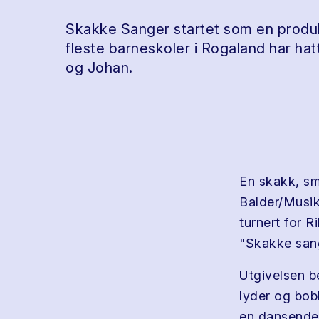
Skakke Sanger startet som en produk
fleste barneskoler i Rogaland har ha
og Johan.
En skakk, s
Balder/Musik
turnert for 
"Skakke sange
Utgivelsen b
lyder og bob
en dansende 