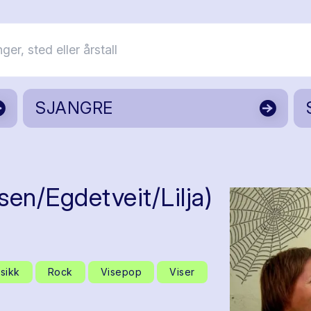
SJANGRE
en/Egdetveit/Lilja)
sikk
Rock
Visepop
Viser