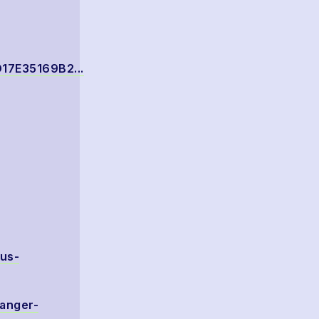
D17E35169B2...
hus-
sanger-