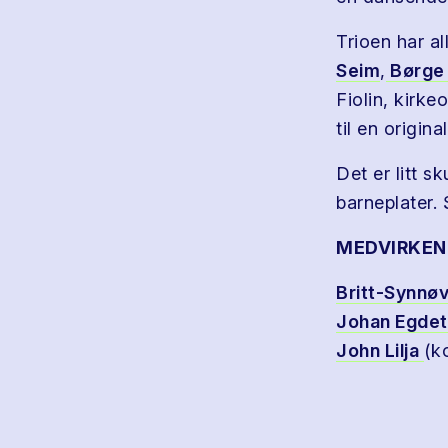
Trioen har a
Seim
,
Børge
Fiolin, kirke
til en origin
Det er litt s
barneplater. 
MEDVIRKEN
Britt-Synnø
Johan Egdet
John Lilja
(k