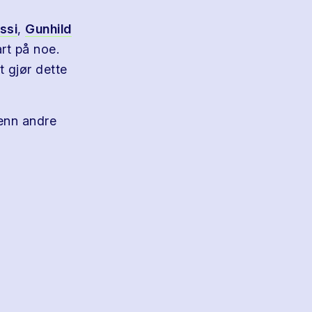
ssi
,
Gunhild
art på noe.
t gjør dette
 enn andre