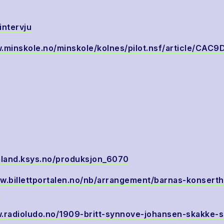
intervju
.minskole.no/minskole/kolnes/pilot.nsf/article/CAC9
galand.ksys.no/produksjon_6070
w.billettportalen.no/nb/arrangement/barnas-konsert
.
w.radioludo.no/1909-britt-synnove-johansen-skakke-