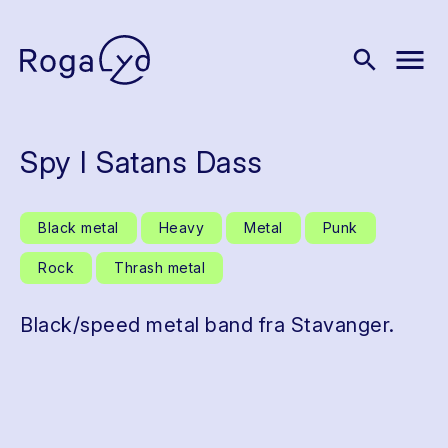
menu
search
Spy I Satans Dass
Black metal
Heavy
Metal
Punk
Rock
Thrash metal
Black/speed metal band fra Stavanger.