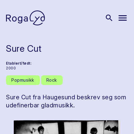
menu
search
Sure Cut
Etablert/født:
2000
Popmusikk
Rock
Sure Cut fra Haugesund beskrev seg som
udefinerbar gladmusikk.