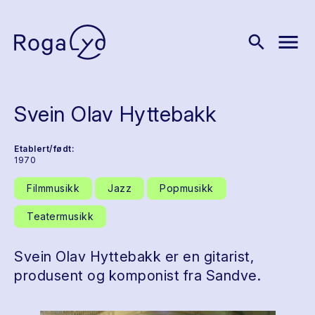
menu
search
Svein Olav Hyttebakk
Etablert/født:
1970
Filmmusikk
Jazz
Popmusikk
Teatermusikk
Svein Olav Hyttebakk er en gitarist,
produsent og komponist fra Sandve.