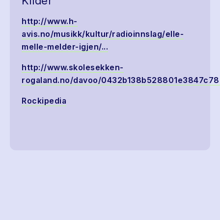
Kilder
http://www.h-
avis.no/musikk/kultur/radioinnslag/elle-
melle-melder-igjen/...
http://www.skolesekken-
rogaland.no/davoo/0432b138b528801e3847c787
Rockipedia