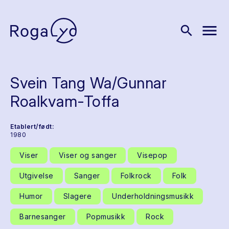
menu
search
Svein Tang Wa/Gunnar
Roalkvam-Toffa
Etablert/født:
1980
Viser
Viser og sanger
Visepop
Utgivelse
Sanger
Folkrock
Folk
Humor
Slagere
Underholdningsmusikk
Barnesanger
Popmusikk
Rock