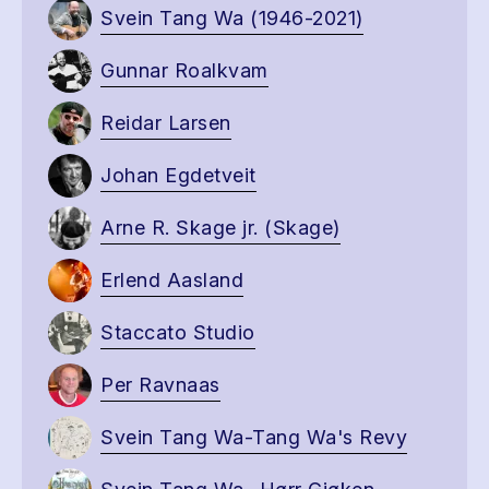
Svein Tang Wa (1946-2021)
Gunnar Roalkvam
Reidar Larsen
Johan Egdetveit
Arne R. Skage jr. (Skage)
Erlend Aasland
Staccato Studio
Per Ravnaas
Svein Tang Wa-Tang Wa's Revy