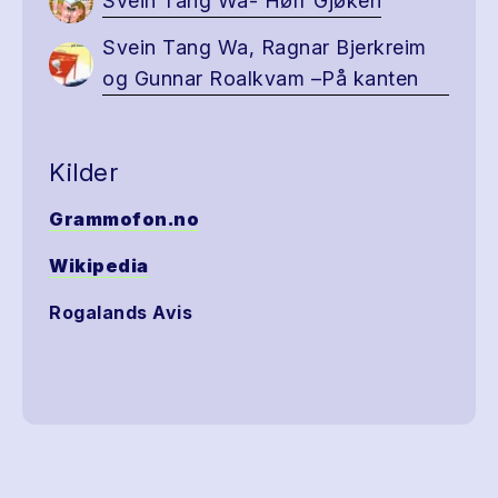
Svein Tang Wa- Hørr Gjøken
Svein Tang Wa, Ragnar Bjerkreim
og Gunnar Roalkvam –På kanten
Kilder
Grammofon.no
Wikipedia
Rogalands Avis