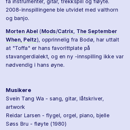
få instrumenter, gitar, trekkspill og fløyte.
2008-innspillingene ble utvidet med valthorn
og banjo.
Morten Abel
(
Mods
/
Catrix
,
The September
When,
Peltz
), opprinnelig fra Bodø, har uttalt
at "Toffa" er hans favorittplate på
stavangerdialekt, og en ny -innspilling ikke var
nødvendig i hans øyne.
Musikere
Svein Tang Wa - sang, gitar, låtskriver,
artwork
Reidar Larsen - flygel, orgel, piano, bjelle
Søss Bru - fløyte (1980)