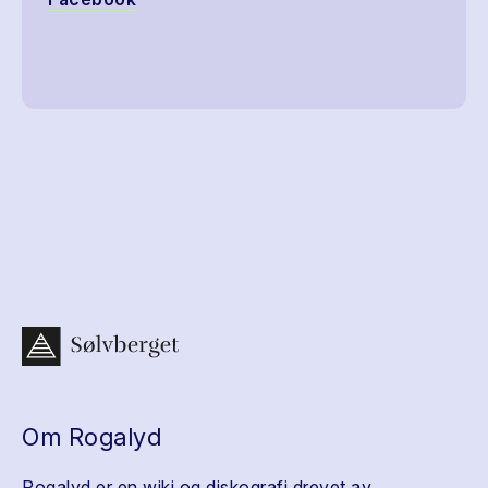
Om Rogalyd
Rogalyd er en wiki og diskografi drevet av