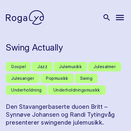
menu
search
Swing Actually
Gospel
Jazz
Julemusikk
Julesalmer
Julesanger
Popmusikk
Swing
Underholdning
Underholdningsmusikk
Den Stavangerbaserte duoen Britt –
Synnøve Johansen og Randi Tytingvåg
presenterer swingende julemusikk.