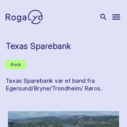
menu
search
Texas Sparebank
Rock
Texas Sparebank var et band fra
Egersund/Bryne/Trondheim/ Røros.