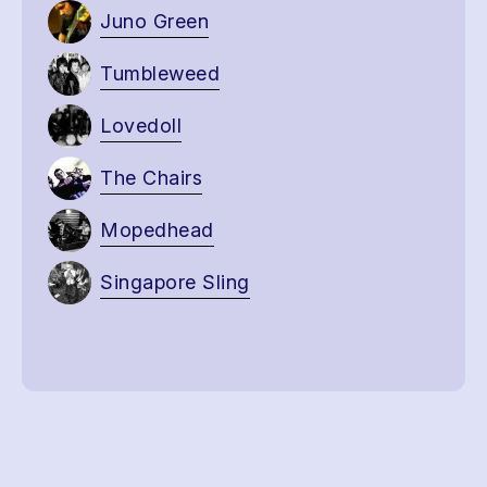
Juno Green
Tumbleweed
Lovedoll
The Chairs
Mopedhead
Singapore Sling