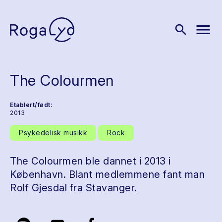
menu
search
The Colourmen
Etablert/født:
2013
Psykedelisk musikk
Rock
The Colourmen ble dannet i 2013 i
København. Blant medlemmene fant man
Rolf Gjesdal fra Stavanger.