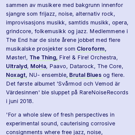
sammen av musikere med bakgrunn innenfor
sjangre som frijazz, noise, alternativ rock,
improvisasjons musikk, samtids musikk, opera,
grindcore, folkemusikk og jazz. Medlemmene i
The End har de siste årene jobbet med flere
musikalske prosjekter som
Cloroform,
Møster!,
The Thing,
Fire! & Fire! Orchestra,
Ultralyd
,
MoHa
, Paavo, Datarock, The Core,
Noxagt,
NU- ensemble
, Brutal Blues
og flere.
Det første albumet 'Svårmod och Vemod är
Värdesinnen' ble sluppet på RareNoiseRecords
i juni 2018.
'For a whole slew of fresh perspectives in
experimental sound, cauterising corrosive
consignments where free jazz, noise,