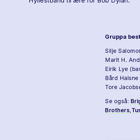
Hyllestband til ære for Bob Dylan.
Gruppa best
Silje Salomon
Marit H. And
Eirik Lye (ba
Bård Halsne 
Tore Jacobs
Se også:
Bri
Brothers
,
Tu