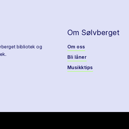
Om Sølvberget
vberget bibliotek og
Om oss
ek.
Bli låner
Musikktips